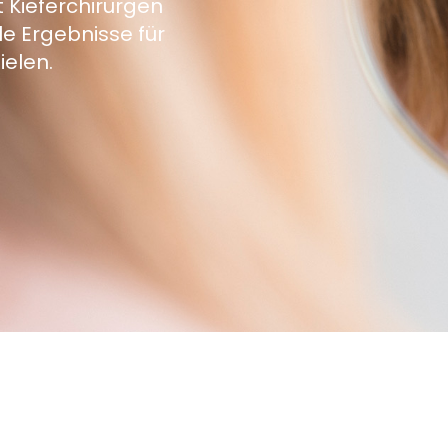
 Kieferchirurgen
e Ergebnisse für
ielen.